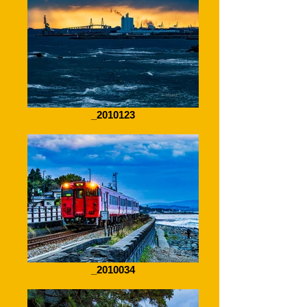
_2010123
_2010034