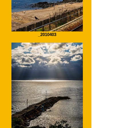
_2010403