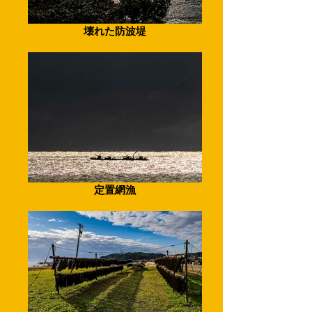
壊れた防波堤
定置網漁