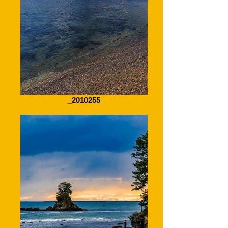
_2010255