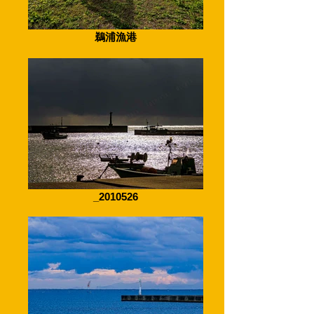
鵜浦漁港
_2010526