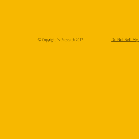
© Copyright Psit2research 2017
Do Not Sell My