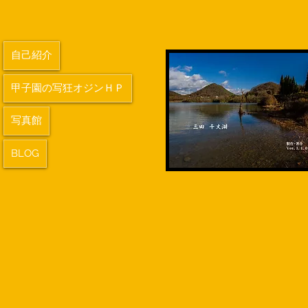
自己紹介
甲子園の写狂オジンＨＰ
写真館
BLOG