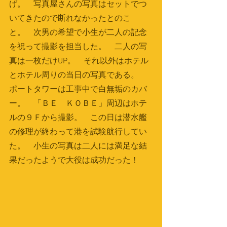
げ。　写真屋さんの写真はセットでつ
いてきたので断れなかったとのこ
と。　次男の希望で小生が二人の記念
を祝って撮影を担当した。　二人の写
真は一枚だけUP。　それ以外はホテル
とホテル周りの当日の写真である。　
ポートタワーは工事中で白無垢のカバ
ー。　「ＢＥ　ＫＯＢＥ」周辺はホテ
ルの９Ｆから撮影。　この日は潜水艦
の修理が終わって港を試験航行してい
た。　小生の写真は二人には満足な結
果だったようで大役は成功だった！