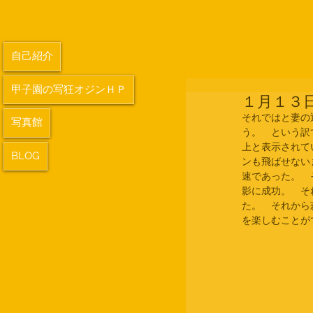
自己紹介
甲子園の写狂オジンＨＰ
１月１３
それではと妻の
写真館
う。　という訳
上と表示されて
BLOG
ンも飛ばせない
速であった。　
影に成功。　そ
た。　それから
を楽しむことが