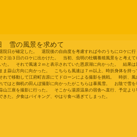
日 雪の風景を求めて
退院日が確定した。　退院後の自由度を考慮すれば今のうちにロケに行
で２泊３日のロケに出かけた。　当初、虫明の牡蠣養殖風景をと考えて
いた。　それで風速２ｍと表示されていた恩原湖に向かった。　結果は
まま蒜山方向に向かった。　こちらも風速は７ｍ以上、時折身体を持っ
それで移動して江府町吉原にてドローンによる撮影を挑戦。　時折、風
れではと御机の田んぼ撮影に向かったがこちらは暴風雪。　お陰で雪を
蒜山三座を撮影に行った。　そこから湯原温泉の宿舎へ直行、予定より
できた。夕食はバイキング、やはり食べ過ぎてしまった。