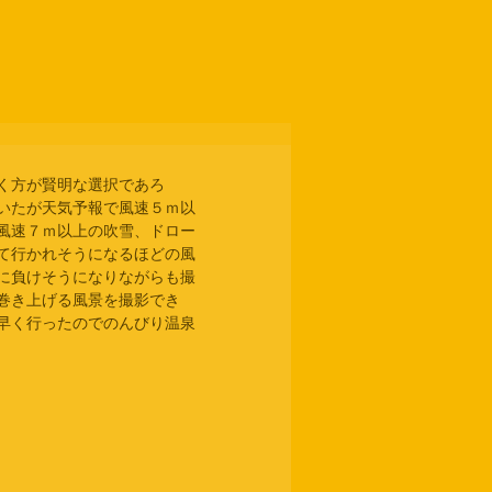
く方が賢明な選択であろ
いたが天気予報で風速５ｍ以
風速７ｍ以上の吹雪、ドロー
て行かれそうになるほどの風
に負けそうになりながらも撮
巻き上げる風景を撮影でき
早く行ったのでのんびり温泉