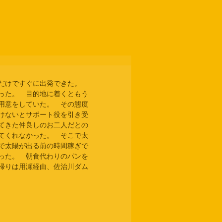
だけですぐに出発できた。　
った。　目的地に着くともう
用意をしていた。　その態度
けないとサポート役を引き受
てきた仲良しのお二人だとの
てくれなかった。　そこで太
で太陽が出る前の時間稼ぎで
った。　朝食代わりのパンを
帰りは用瀬経由、佐治川ダム