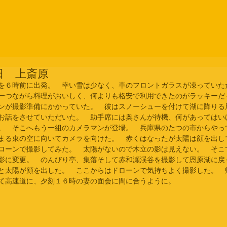
日 上斎原
を６時前に出発。　幸い雪は少なく、車のフロントガラスが凍っていた
一つながら料理がおいしく、何よりも格安で利用できたのがラッキーだ
ンが撮影準備にかかっていた。　彼はスノーシューを付けて湖に降りる
お話をさせていただいた。　助手席には奥さんが待機、何があってはい
。　そこへもう一組のカメラマンが登場。　兵庫県のたつの市からやっ
まる東の空に向いてカメラを向けた。　赤くはなったが太陽は顔を出し
ローンで撮影してみた。　太陽がないので木立の影は見えない。　そこ
影に変更。　のんびり亭、集落そして赤和瀬渓谷を撮影して恩原湖に戻
と太陽が顔を出した。　ここからはドローンで気持ちよく撮影した。　
て高速道に、夕刻１６時の妻の面会に間に合うように。