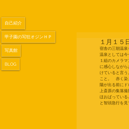
自己紹介
甲子園の写狂オジンＨＰ
１月１５
宿舎の三朝温泉
写真館
温泉としては今
１組のカメラマ
BLOG
に感心しながら
けていると言う
こと。　赤く染
陽が出る前にド
上斎原の集落撮
ほおばっている
と智頭急行を見