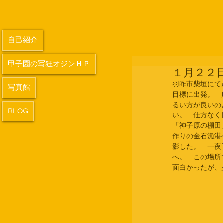
自己紹介
甲子園の写狂オジンＨＰ
１月２２
羽咋市柴垣にて
写真館
目標に出発。　
るい方が良いの
BLOG
い。　仕方なく
「神子原の棚田
作りの金石漁港
影した。　一夜
へ。　この場所
面白かったが、