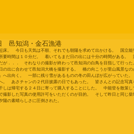
日 邑知潟・金石漁港
起床。　今日も天気は不順、それでも朝陽を求めて出かける。　国立能
所要時間は１０分だ。　着いてもまだ日の出には十分の時間がある。　
だが．．．　それなりの撮影が終わって邑知潟の白鳥を目指して行った
日の出に合わせて邑知潟大橋を撮影する。　橋の向こうが里山風景なの
」へ出向く。　一部に残り雪があるものの冬の田んぼが広がっていた。
へ。　あさチャンの２代目披露の日でもあった。　皆さんとの記念写真
干しは帰宅する２４日に寄って購入することにした。　中能登を散策し
で撮影した写真の使用許可をいただくのが目的。　そして昨日と同じ柴
夕陽の素晴らしさに圧倒された。