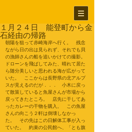
１月２４日 能登町から金
石経由の帰路
朝陽を狙って赤崎海岸へ行く。　残念
ながら日の出は見られず、それでも貝
の漁師さんの船を追いかけての撮影。
ドローンを飛ばしてみた、晴れて居た
ら随分美しいと思われる海が広がって
いた。　ここからは長野県の北アルプ
スが見えるのだが．．．　小木に戻っ
て散策していると魚屋さんが市場から
戻ってきたところ。　店先に干してあ
ったカレーの干物を購入。　この魚屋
さんの向こう２軒は倒壊しなかっ
た。　その先はこの日解体工事が入っ
ていた。　約束の公民館へ、「とも旗