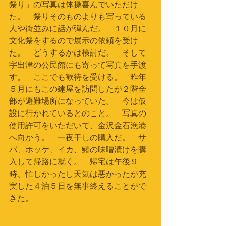
祭り」の写真は体操喜んでいただけ
た。　祭りそのものよりも写っている
人や街並みに話が弾んだ。　１０月に
文化祭をするので展示の依頼を受け
た。　どうするかは検討だ。　そして
宇出津の公民館にも寄って写真を手渡
す。　ここでも歓待を受ける。　昨年
５月にもこの建屋を訪問したが２階全
部が避難場所になっていた。　今は仮
設に行かれているとのこと。　写真の
使用許可をいただいて、金沢金石漁港
へ向かう。　一夜干しの購入だ。　サ
バ、ホッケ、イカ、鰆の味噌漬けを購
入して帰路に就く。　帰宅は午後９
時、忙しかったし天気は悪かったが充
実した４泊５日を無事終えることがで
きた。