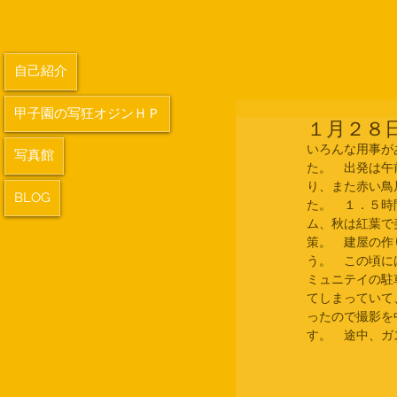
自己紹介
甲子園の写狂オジンＨＰ
１月２８
いろんな用事が
写真館
た。　出発は午
り、また赤い鳥
BLOG
た。　１．５時
ム、秋は紅葉で
策。　建屋の作
う。　この頃に
ミュニテイの駐
てしまっていて
ったので撮影を
す。　途中、ガ