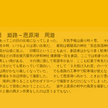
日 姫路～恩原湖 周遊
あってこの日の出発になってしまった。　天気予報は曇り時々雪。　そ
前９時、いつもよりは遅い出発だ。　最初は紫陽花の神社「安志加茂神
居が山道に並ぶ。　日曜日ということもあり、参詣者はかなり多く駐車
間ほどの滞在後宍粟市の伊和神社 播磨國一宮を参詣、ここでは初参り
美しい湖がある。　その湖に面して長源寺があり、ここも紅葉で有名だ
り方がとても変わっていて面白い。　そして「３大投げ入れ堂」の一つ
は雨がかなり厳しくなっていた。　でも道路の工事中で駐車場が使えな
車場を５分ほ拝借して撮影した。　そして恩原湖へ向かう、ときおり雪
、湖岸に降りることも叶わずドローンで撮影するだけになってしまった
中止して宿舎に向かうことにした。　途中上斎原の村中の風景を撮影し
スと腹の満タン作業をしたのは言うまでもない。