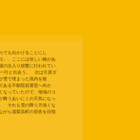
れでも出かけることにし
社」、ここには珍しい橋があ
場の出入り頻繁に行われてい
の一行と出会う。　次は引原ダ
が雪で埋まった境内を散
である不動院岩屋堂へ向か
くなっていたので、地域のコ
が舞うあいにくの天気になっ
。　それも雪の降り方強くな
ながら湯梨浜町の宿舎を目指