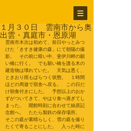
１月３０日 雲南市から奥
出雲・真庭市・恩原湖
雲南市木次は初めて、前日やっとみつ
けた「きすき健康の森」にて朝陽の撮
影。　その前に暗い中、斐伊川畔の願
い橋に行く。　でも願い橋を護る木の
建造物は壊れていた。　天気は悪く、
ときおり雨もぱらつく状態。　１時間
ほどの周遊で宿舎へ戻る。　この日だ
け朝食付きにした。　予想以上のおか
ずがついてきて、やはり食べ過ぎてし
まった。　開館時刻に合わせて絲原記
念館へ。　たたら製鉄の保存場所。　
そこの庭が素晴らしく、雪の庭を撮り
たくて寄ることにした。　入った時に