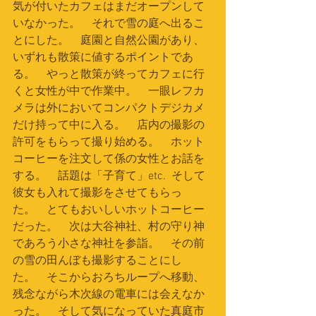
気が付いたカフェはまだオープンして
いなかった。　それで雪の庭へ出るこ
とにした。　庭園と自然公園があり、
いずれも散策に値するポイントであ
る。　やっと散策が終ってカフェに行
くと女性が中で作業中。　一眼レフカ
メラは外においてコンパクトデジカメ
だけ持って中に入る。　店内の撮影の
許可をもらって撮り始める。　ホット
コーヒーを注文して係の女性とお話を
する。　話題は「子育て」etc.  そして
彼女も入れて撮影をさせてもらっ
た。　とてもおいしいホットコーヒー
だった。　次は大谷神社、村の守り神
であろう小さな神社を参詣。　その前
の雪の田んぼも撮影することにし
た。　そこからおろちループへ移動、
残念ながら木次線の電車には会えなか
った。　そして気になっていた真庭市