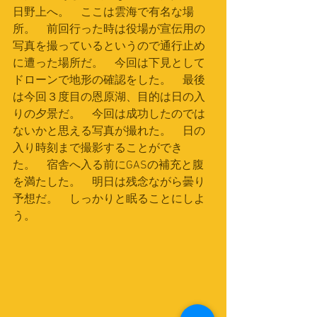
日野上へ。　ここは雲海で有名な場
所。　前回行った時は役場が宣伝用の
写真を撮っているというので通行止め
に遭った場所だ。　今回は下見として
ドローンで地形の確認をした。　最後
は今回３度目の恩原湖、目的は日の入
りの夕景だ。　今回は成功したのでは
ないかと思える写真が撮れた。　日の
入り時刻まで撮影することができ
た。　宿舎へ入る前にGASの補充と腹
を満たした。　明日は残念ながら曇り
予想だ。　しっかりと眠ることにしよ
う。