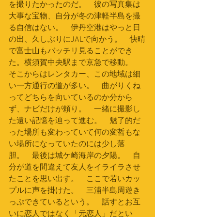
を撮りたかったのだ。　彼の写真集は
大事な宝物、自分が冬の津軽半島を撮
る自信はない。　伊丹空港はやっと日
の出、久しぶりにJALで向かう。　快晴
で富士山もバッチリ見ることができ
た。横須賀中央駅まで京急で移動。　
そこからはレンタカー、この地域は細
い一方通行の道が多い。　曲がりくね
ってどちらを向いているのか分から
ず、ナビだけが頼り。　一緒に撮影し
た遠い記憶を辿って進む。　魅了的だ
った場所も変わっていて何の変哲もな
い場所になっていたのには少し落
胆。　最後は城ケ崎海岸の夕陽。　自
分が道を間違えて友人をイライラさせ
たことを思い出す。　ここで若いカッ
プルに声を掛けた。　三浦半島周遊き
っぷできているという。　話すとお互
いに恋人ではなく「元恋人」だとい