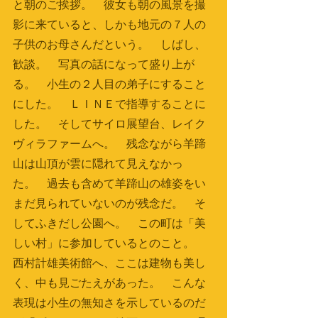
と朝のご挨拶。　彼女も朝の風景を撮
影に来ていると、しかも地元の７人の
子供のお母さんだという。　しばし、
歓談。　写真の話になって盛り上が
る。　小生の２人目の弟子にすること
にした。　ＬＩＮＥで指導することに
した。　そしてサイロ展望台、レイク
ヴィラファームへ。　残念ながら羊蹄
山は山頂が雲に隠れて見えなかっ
た。　過去も含めて羊蹄山の雄姿をい
まだ見られていないのが残念だ。　そ
してふきだし公園へ。　この町は「美
しい村」に参加しているとのこと。　
西村計雄美術館へ、ここは建物も美し
く、中も見ごたえがあった。　こんな
表現は小生の無知さを示しているのだ