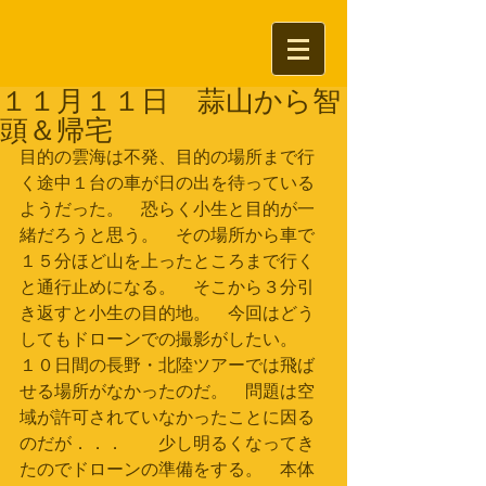
１１月１１日 蒜山から智
頭＆帰宅
目的の雲海は不発、目的の場所まで行
く途中１台の車が日の出を待っている
ようだった。　恐らく小生と目的が一
緒だろうと思う。　その場所から車で
１５分ほど山を上ったところまで行く
と通行止めになる。　そこから３分引
き返すと小生の目的地。　今回はどう
してもドローンでの撮影がしたい。　
１０日間の長野・北陸ツアーでは飛ば
せる場所がなかったのだ。　問題は空
域が許可されていなかったことに因る
のだが．．．　　少し明るくなってき
たのでドローンの準備をする。　本体