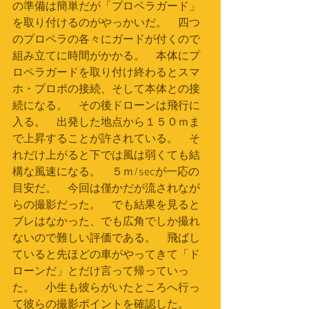
の準備は簡単だが「プロペラガード」
を取り付けるのがやっかいだ。　四つ
のプロペラの各々にガードが付くので
組み立てに時間がかかる。　本体にプ
ロペラガードを取り付け終わるとスマ
ホ・プロポの接続、そして本体との接
続になる。　その後ドローンは飛行に
入る。　出発した地点から１５０ｍま
で上昇することが許されている。　そ
れだけ上がると下では風は弱くても結
構な風速になる。　５ｍ/secが一応の
目安だ。　今回は僅かだが流されなが
らの撮影だった。　でも結果を見ると
ブレはなかった、でも広角でしか撮れ
ないので難しい評価である。　飛ばし
ていると先ほどの車がやってきて「ド
ローンだ」とだけ言って帰っていっ
た。　小生も彼らがいたところへ行っ
て彼らの撮影ポイントを確認した。　