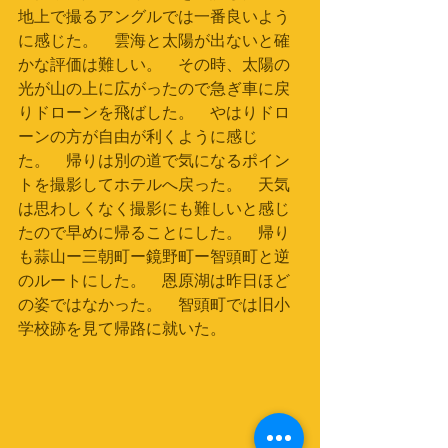
地上で撮るアングルでは一番良いよう
に感じた。　雲海と太陽が出ないと確
かな評価は難しい。　その時、太陽の
光が山の上に広がったので急ぎ車に戻
りドローンを飛ばした。　やはりドロ
ーンの方が自由が利くように感じ
た。　帰りは別の道で気になるポイン
トを撮影してホテルへ戻った。　天気
は思わしくなく撮影にも難しいと感じ
たので早めに帰ることにした。　帰り
も蒜山ー三朝町ー鏡野町ー智頭町と逆
のルートにした。　恩原湖は昨日ほど
の姿ではなかった。　智頭町では旧小
学校跡を見て帰路に就いた。