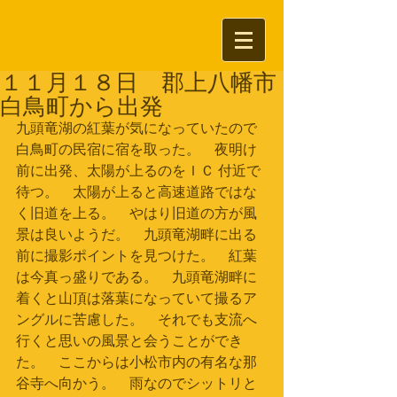
１１月１８日 郡上八幡市
白鳥町から出発
九頭竜湖の紅葉が気になっていたので
白鳥町の民宿に宿を取った。　夜明け
前に出発、太陽が上るのをＩＣ 付近で
待つ。　太陽が上ると高速道路ではな
く旧道を上る。　やはり旧道の方が風
景は良いようだ。　九頭竜湖畔に出る
前に撮影ポイントを見つけた。　紅葉
は今真っ盛りである。　九頭竜湖畔に
着くと山頂は落葉になっていて撮るア
ングルに苦慮した。　それでも支流へ
行くと思いの風景と会うことができ
た。　ここからは小松市内の有名な那
谷寺へ向かう。　雨なのでシットリと