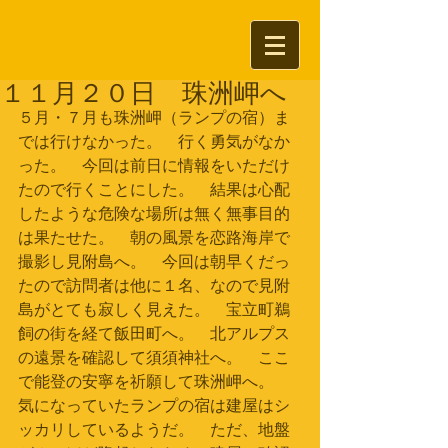
１１月２０日 珠洲岬へ
５月・７月も珠洲岬（ランプの宿）ま
では行けなかった。　行く勇気がなか
った。　今回は前日に情報をいただけ
たので行くことにした。　結果は心配
したような危険な場所は無く無事目的
は果たせた。　朝の風景を恋路海岸で
撮影し見附島へ。　今回は朝早くだっ
たので訪問者は他に１名、なので見附
島がとても寂しく見えた。　宝立町鵜
飼の街を経て飯田町へ。　北アルプス
の遠景を確認して須須神社へ。　ここ
で能登の安寧を祈願して珠洲岬へ。　
気になっていたランプの宿は建屋はシ
ッカリしているようだ。　ただ、地盤