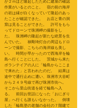
が２ｍほど隆起したために建屋の確認
作業がいるとのこと。　宿の前の海岸
の岩は縁が白くなっていて隆起のあっ
たことが確認できた。　お店と青の洞
窟は見ることができた。　許可をもら
ってドローンで珠洲岬の撮影をし
た。　珠洲岬の隆起が新たな絶景を生
んでいた。　禄剛埼灯台の周辺もドロ
ーンで撮影、こちらの海岸線も美し
い。　時間が早かったので西海岸を輪
島へ行くことにした。　茨城から来た
ボランテイアの人に「輪島からここま
で来れた」と言われたのだ。　結果は
途中で通行止めに遭い、珠洲市大谷町
から２４９号線で再び珠洲市街へ。　
そこから里山街道を経て輪島へ入
る。　前回お世話になった「おにぎり
屋」へ行くも誰もいなかった。　倒壊
した「輪島塗の老舗の会社の７階建て