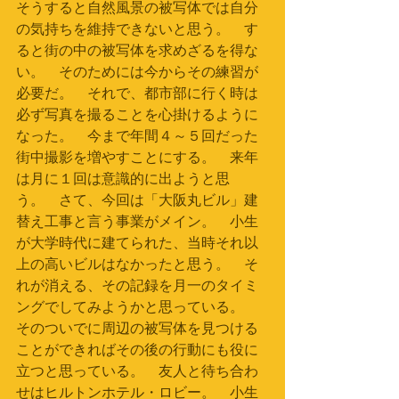
そうすると自然風景の被写体では自分
の気持ちを維持できないと思う。　す
ると街の中の被写体を求めざるを得な
い。　そのためには今からその練習が
必要だ。　それで、都市部に行く時は
必ず写真を撮ることを心掛けるように
なった。　今まで年間４～５回だった
街中撮影を増やすことにする。　来年
は月に１回は意識的に出ようと思
う。　さて、今回は「大阪丸ビル」建
替え工事と言う事業がメイン。　小生
が大学時代に建てられた、当時それ以
上の高いビルはなかったと思う。　そ
れが消える、その記録を月一のタイミ
ングでしてみようかと思っている。　
そのついでに周辺の被写体を見つける
ことができればその後の行動にも役に
立つと思っている。　友人と待ち合わ
せはヒルトンホテル・ロビー。　小生