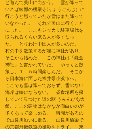
ど遊んで美山に向かう。　雪が降って
いれば綾部の楞嚴寺(りょうごんじ）に
行こうと思っていたが雪はまだ降って
いなかった。　それで美山に行くこと
にした。　ここもシッカリ駐車場代を
取られるくらい来る人が多くなっ
た。　とりわけ中国人が多いのだ。　
村の中を散策するが端に神社があり、
そこから始めた。　この神社は「鎌倉
神社」と書かれていた。　ゆっくと散
策し、１，５時間楽しんだ。　そこか
ら日本海に面した福井県小浜市へ。　
ここでも雪は降っておらず、雪のない
海岸は絵にならない。　昼食場所を探
していて見つけた道の駅 うみんぴあ大
飯、ここの建物はなかなか面白いのが
多くあって楽しめる。　時間があるの
で由良川沿いに走る。　由良川橋梁で
の京都丹後鉄道の撮影をトライ。　東