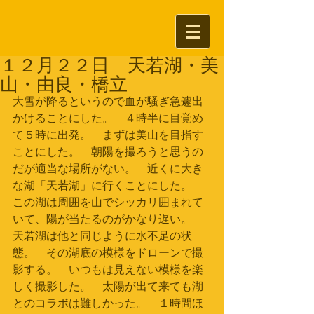
１２月２２日 天若湖・美
山・由良・橋立
大雪が降るというので血が騒ぎ急遽出
かけることにした。　４時半に目覚め
て５時に出発。　まずは美山を目指す
ことにした。　朝陽を撮ろうと思うの
だが適当な場所がない。　近くに大き
な湖「天若湖」に行くことにした。　
この湖は周囲を山でシッカリ囲まれて
いて、陽が当たるのがかなり遅い。　
天若湖は他と同じように水不足の状
態。　その湖底の模様をドローンで撮
影する。　いつもは見えない模様を楽
しく撮影した。　太陽が出て来ても湖
とのコラボは難しかった。　１時間ほ