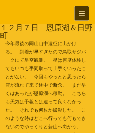
１２月７日 恩原湖＆日野
町
今年最後の岡山山中遠征に出かけ
る。　到着が早すぎたので鳥取サジパ
ークにて星空観測。　星は何度体験し
てもいつも手間取って上手くいったこ
とがない。　今回もやっとと思ったら
雲が流れて来て途中で断念。　まだ早
くはあったが恩原湖へ移動。　こちら
も天気は予報とは違って良くなかっ
た。　それでも何枚か撮影した。　こ
のような時はどこへ行っても何もでき
ないのでゆっくりと蒜山へ向かう。　