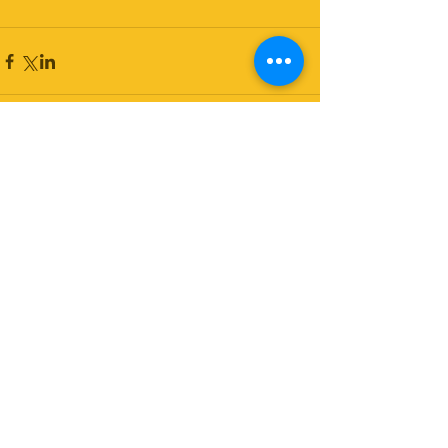
コメント
コメントを追加…
© Copyright Psit2research 2017
Do Not Sell My Personal Information