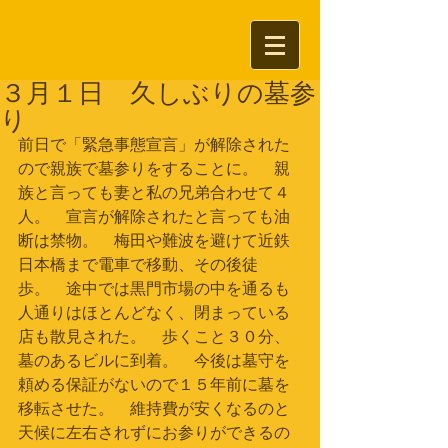
３月１日 久しぶりの墓参
り
前日で「緊急事態宣言」が解除された
ので親族で墓参りをすることに。　親
族と言っても妻と私の兄弟合わせて４
人。　宣言が解除されたと言っても油
断は禁物。　梅田や難波を避けて近鉄
日本橋まで電車で移動、その後徒
歩。　途中では黒門市場の中を通るも
人通りはほとんどなく、閉まっている
店も散見された。　歩くこと３０分、
墓のあるビルに到着。　今後は墓守を
頼める保証がないので１５年前に墓を
移転させた。　維持費が安くなるのと
天候に左右されずにお参りができるの