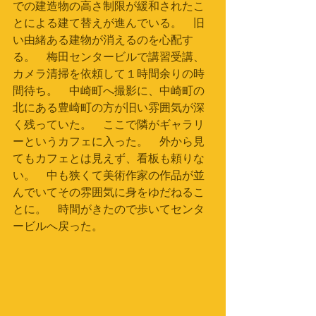
での建造物の高さ制限が緩和されたこ
とによる建て替えが進んでいる。　旧
い由緒ある建物が消えるのを心配す
る。　梅田センタービルで講習受講、
カメラ清掃を依頼して１時間余りの時
間待ち。　中崎町へ撮影に、中崎町の
北にある豊崎町の方が旧い雰囲気が深
く残っていた。　ここで隣がギャラリ
ーというカフェに入った。　外から見
てもカフェとは見えず、看板も頼りな
い。　中も狭くて美術作家の作品が並
んでいてその雰囲気に身をゆだねるこ
とに。　時間がきたので歩いてセンタ
ービルへ戻った。　