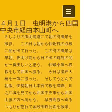
４月１日 虫明港から四国
中央市経由本山町へ
久しぶりの虫明漁港にて朝の湾風景を
撮影。　この日も朝から牡蛎筏の点検
に船が出て行った。　この湾の風景は
早朝、夜明け前から日の出の時刻の間
が一番美しいと思う。　牡蠣小屋へ挨
拶をして四国へ渡る。　今日は瀬戸大
橋を一気に渡った。　そしてうどんで
朝飯、伊勢朝日山本宮で桜を満喫、川
之江城を見てから四国中央市から四国
山脈の方へ向かう。　翠波高原へ寄る
つもりが忘れて金砂湖畔公園を散策、