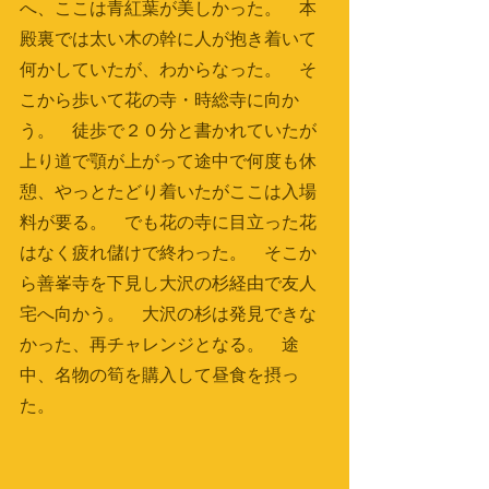
へ、ここは青紅葉が美しかった。　本
殿裏では太い木の幹に人が抱き着いて
何かしていたが、わからなった。　そ
こから歩いて花の寺・時総寺に向か
う。　徒歩で２０分と書かれていたが
上り道で顎が上がって途中で何度も休
憩、やっとたどり着いたがここは入場
料が要る。　でも花の寺に目立った花
はなく疲れ儲けで終わった。　そこか
ら善峯寺を下見し大沢の杉経由で友人
宅へ向かう。　大沢の杉は発見できな
かった、再チャレンジとなる。　途
中、名物の筍を購入して昼食を摂っ
た。