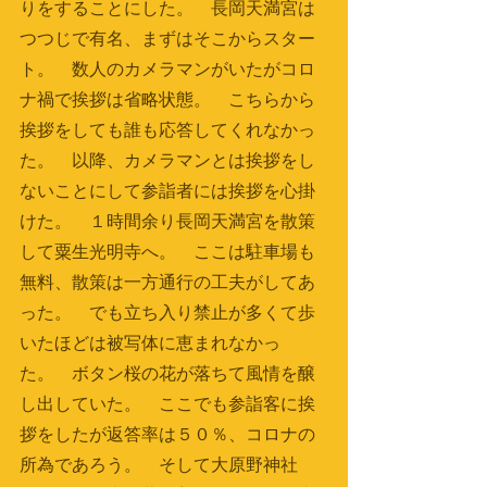
りをすることにした。　長岡天満宮は
つつじで有名、まずはそこからスター
ト。　数人のカメラマンがいたがコロ
ナ禍で挨拶は省略状態。　こちらから
挨拶をしても誰も応答してくれなかっ
た。　以降、カメラマンとは挨拶をし
ないことにして参詣者には挨拶を心掛
けた。　１時間余り長岡天満宮を散策
して粟生光明寺へ。　ここは駐車場も
無料、散策は一方通行の工夫がしてあ
った。　でも立ち入り禁止が多くて歩
いたほどは被写体に恵まれなかっ
た。　ボタン桜の花が落ちて風情を醸
し出していた。　ここでも参詣客に挨
拶をしたが返答率は５０％、コロナの
所為であろう。　そして大原野神社