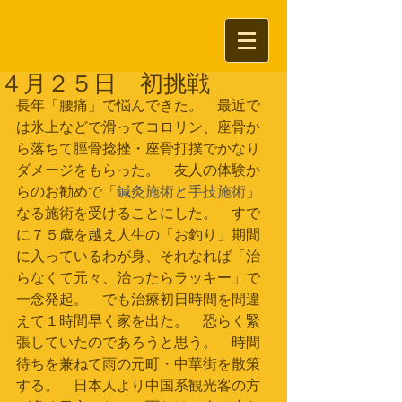
４月２５日 初挑戦
長年「腰痛」で悩んできた。　最近で
は氷上などで滑ってコロリン、座骨か
ら落ちて脛骨捻挫・座骨打撲でかなり
ダメージをもらった。　友人の体験か
らのお勧めで「
鍼灸施術と手技施術
」
なる施術を受けることにした。　すで
に７５歳を越え人生の「お釣り」期間
に入っているわが身、それなれば「治
らなくて元々、治ったらラッキー」で
一念発起。　でも治療初日時間を間違
えて１時間早く家を出た。　恐らく緊
張していたのであろうと思う。　時間
待ちを兼ねて雨の元町・中華街を散策
する。　日本人より中国系観光客の方