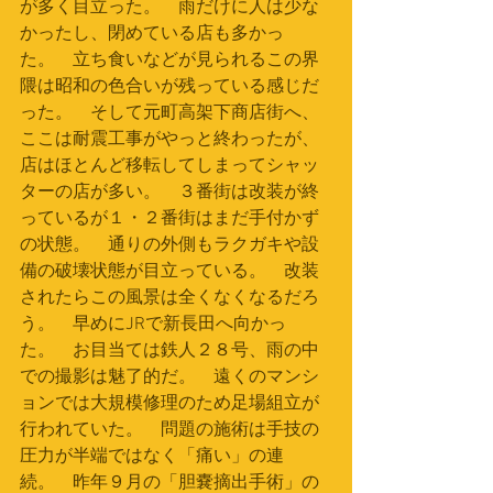
が多く目立った。　雨だけに人は少な
かったし、閉めている店も多かっ
た。　立ち食いなどが見られるこの界
隈は昭和の色合いが残っている感じだ
った。　そして元町高架下商店街へ、
ここは耐震工事がやっと終わったが、
店はほとんど移転してしまってシャッ
ターの店が多い。　３番街は改装が終
っているが１・２番街はまだ手付かず
の状態。　通りの外側もラクガキや設
備の破壊状態が目立っている。　改装
されたらこの風景は全くなくなるだろ
う。　早めにJRで新長田へ向かっ
た。　お目当ては鉄人２８号、雨の中
での撮影は魅了的だ。　遠くのマンシ
ョンでは大規模修理のため足場組立が
行われていた。　問題の施術は手技の
圧力が半端ではなく「痛い」の連
続。　昨年９月の「胆嚢摘出手術」の