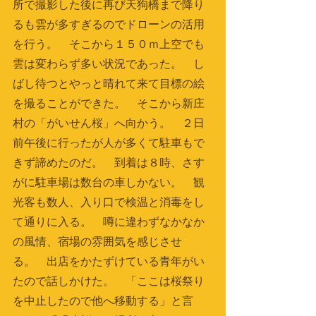
所で撮影した後に再び天狗橋まで降り
るも雲が多すぎるのでドローンの活用
を行う。　そこから１５０ｍ上空でも
雲は変わらず多い状況であった。　し
ばし待つとやっと晴れて来て目標の絵
を撮ることができた。　そこから新庄
村の「がいせん桜」へ向かう。　２日
前午後に行ったが人が多くて駐車もで
きず諦めたのだ。　到着は８時、さす
がに駐車場は数台の車しかない。　観
光客も数人、入り口で検温と消毒をし
て通りに入る。　噂に違わずなかなか
の風情、宿場の雰囲気を感じさせ
る。　出店をかたずけている青年がい
たので話しかけた。　「ここは桜祭り
を中止したので他へ移動する」と言