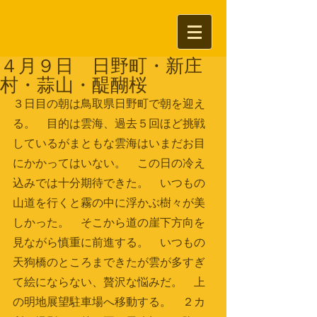
４月９日 日野町・新庄
村・蒜山・醍醐桜
３日目の朝は鳥取県日野町で朝を迎え
る。　目的は雲海、過去５回ほど挑戦
しているがまともな雲海はいまだお目
にかかってはいない。　この日の冷え
込みでは十分期待できた。　いつもの
山道を行くと霧の中に浮かぶ樹々が美
しかった。　そこから道の崖下方向を
見ながら慎重に前進する。　いつもの
天狗橋のところまできたが雲が多すぎ
て絵にならない、贅沢な悩みだ。　上
の明地展望駐車場へ移動する。　２カ