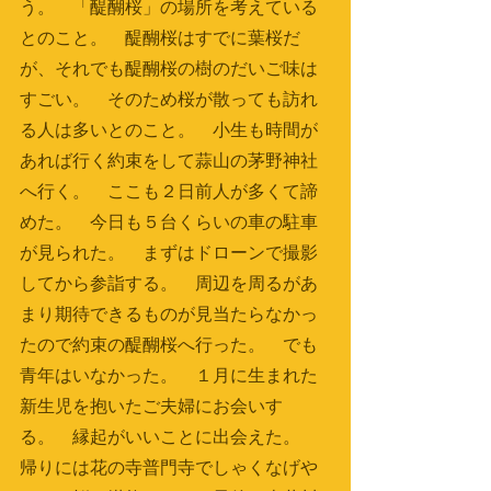
う。　「醍醐桜」の場所を考えている
とのこと。　醍醐桜はすでに葉桜だ
が、それでも醍醐桜の樹のだいご味は
すごい。　そのため桜が散っても訪れ
る人は多いとのこと。　小生も時間が
あれば行く約束をして蒜山の茅野神社
へ行く。　ここも２日前人が多くて諦
めた。　今日も５台くらいの車の駐車
が見られた。　まずはドローンで撮影
してから参詣する。　周辺を周るがあ
まり期待できるものが見当たらなかっ
たので約束の醍醐桜へ行った。　でも
青年はいなかった。　１月に生まれた
新生児を抱いたご夫婦にお会いす
る。　縁起がいいことに出会えた。　
帰りには花の寺普門寺でしゃくなげや