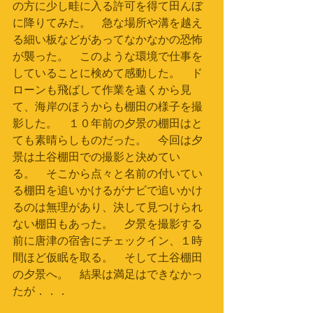
の方に少し畦に入る許可を得て田んぼ
に降りてみた。　急な場所や溝を越え
る細い板などがあってなかなかの恐怖
が襲った。　このような環境で仕事を
していることに検めて感動した。　ド
ローンも飛ばして作業を遠くから見
て、海岸のほうからも棚田の様子を撮
影した。　１０年前の夕景の棚田はと
ても素晴らしものだった。　今回は夕
景は土谷棚田での撮影と決めてい
る。　そこから点々と名前の付いてい
る棚田を追いかけるがナビで追いかけ
るのは無理があり、決して見つけられ
ない棚田もあった。　夕景を撮影する
前に唐津の宿舎にチェックイン、１時
間ほど仮眠を取る。　そして土谷棚田
の夕景へ。　結果は満足はできなかっ
たが．．．