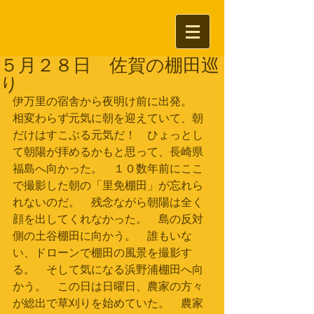
５月２８日 佐賀の棚田巡
り
伊万里の宿舎から夜明け前に出発。　
相変わらず元気に朝を迎えていて、朝
だけはすこぶる元気だ！　ひょっとし
て朝陽が拝めるかもと思って、長崎県
福島へ向かった。　１０数年前にここ
で撮影した朝の「里免棚田」が忘れら
れないのだ。　残念ながら朝陽は全く
顔を出してくれなかった。　島の反対
側の土谷棚田に向かう。　誰もいな
い、ドローンで棚田の風景を撮影す
る。　そして気になる浜野浦棚田へ向
かう。　この日は日曜日、農家の方々
が総出で草刈りを始めていた。　農家