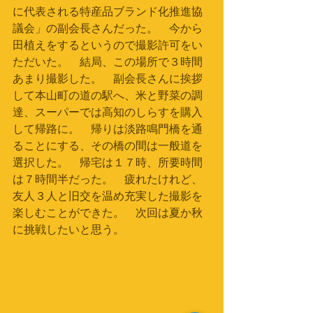
に代表される特産品ブランド化推進協
議会」の副会長さんだった。　今から
田植えをするというので撮影許可をい
ただいた。　結局、この場所で３時間
あまり撮影した。　副会長さんに挨拶
して本山町の道の駅へ、米と野菜の調
達、スーパーでは高知のしらすを購入
して帰路に。　帰りは淡路鳴門橋を通
ることにする、その橋の間は一般道を
選択した。　帰宅は１７時、所要時間
は７時間半だった。　疲れたけれど、
友人３人と旧交を温め充実した撮影を
楽しむことができた。　次回は夏か秋
に挑戦したいと思う。