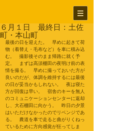
６月１日 最終日：土佐
町・本山町
最後の日を迎えた。　早めに起きて荷
物（着替え・毛布など）を車に積み込
む。　撮影後そのまま帰路に就く予
定。　まずは高須棚田の夜明け前の表
情を撮る。　早めに撮っておいた方が
良いのだが、体調を維持するには最後
の日が妥当かもしれない。　夜は寝た
方が回復は早い。　宿舎のキーを無人
のコミュニケーションセンターに返却
し、大石棚田に向かう。　昨日の夕景
はいただけなかったのでリベンジであ
る。　農道を車で走ると曲がりくねっ
ているために方向感覚が狂ってしま