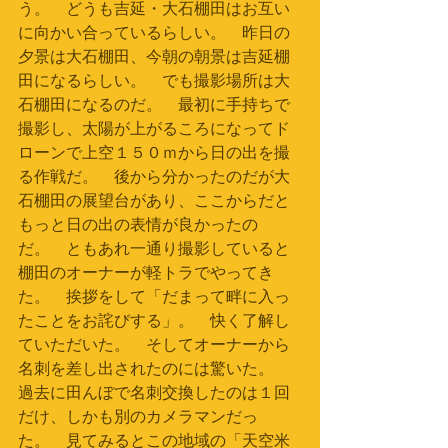
う。　どうも吉延・大石棚田はお互い
に向かい合っているらしい。　昨日の
夕景は大石棚田、今朝の朝景は吉延棚
田になるらしい。　でも撮影場所は大
石棚田になるのだ。　最初に手持ちで
撮影し、太陽が上がるころになってド
ローンで上空１５０ｍから日の出を撮
る作戦だ。　後から分かったのだが大
石棚田の展望台があり、ここからだと
もっと日の出の表情が良かったの
だ。　ともあれ一通り撮影していると
棚田のオーナーが軽トラでやってき
た。　挨拶をして「だまって畔に入っ
たことをお詫びする」。　快く了解し
ていただいた。　そしてオーナーから
名刺を差し出されたのには驚いた。　
過去に田んぼで名刺交換したのは１回
だけ、しかも別のカメラマンだっ
た。　見てみるとこの地域の「天空米