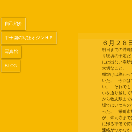
自己紹介
甲子園の写狂オジンＨＰ
６月２８
明日までの沖縄
写真館
り寝坊の予定だ
には出ない場所
BLOG
大切なこと。　
朝焼けは終わっ
いた。　今回は
い。　それでも
いを通り越して
から牧志駅まで
場ではいつもの
った。　栄町市
が、崇元寺まで
に帰る準備で荷
連絡がつかなか