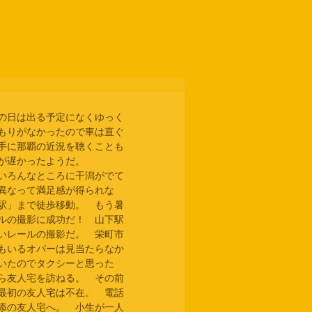
の日は出る予定になくゆっく
もりがなかったので車は直ぐ
手に那覇の近況を聴くことも
が遅かったようだ。
いろんなところに干潟がでて
異なって満足感が得られな
駅」まで徒歩移動。　もう暑
ルの撮影に成功だ！　山下駅
いレールの撮影だ。　栄町市
もいるオバーは見当たらなか
いたのでタクシーと思った
ら友人宅を訪ねる。　その前
最初の友人宅は不在。　電話
添の友人宅へ。　小生が一人