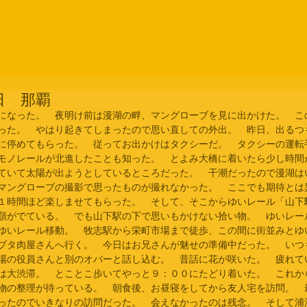
日 那覇
になった。　夜明け前は漫湖の畔、マングローブを見に出かけた。　こ
った。　やはり起きてしまったので思い直しての外出。　昨日、出るつ
に停めてもらった。　従ってお出かけはタクシーだ。　タクシーの運転
モノレールが北進したことも知った。　とよみ大橋に着いたら少し時間
ていて太陽が出ようとしているところだった。　干潮だったので漫湖は
マングローブの撮影で思ったものが撮れなかった。　ここでも期待とは
１時間ほど楽しませてもらった。　そして、そこからゆいレール「山下
顎がでている。　でも山下駅の下で思いもかけない拾い物。　ゆいレー
ゆいレール移動。　牧志駅から栄町市場まで徒歩、この間に街並みとゆ
ブタ肉屋さんへ行く。　今日はお兄さんが魅せの準備中だった。　いつ
場の役員さんと別のオバーと話し込む。　昔話に花が咲いた。　疲れて
は大渋滞。　とことこ歩いてやっと９：００にたどり着いた。　これか
物の整理が待っている。　朝食後、お昼寝をしてから友人宅を訪問。　
ったのでいきなりの訪問だった。　会えなかったのは残念。　そして浦