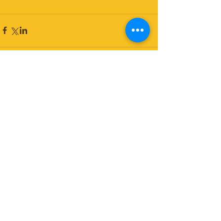
コメント
コメントを追加…
© Copyright Psit2research 2017
Do Not Sell My Personal Information