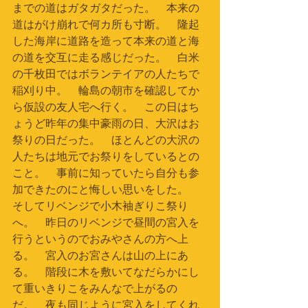
までの道はガタガタだった。　本来の
道はがけ崩れで何カ所も寸断。　隆起
した海岸に道路を造って本来の道と海
の道を交互に走る感じだった。　白米
の千枚田ではボランテイアの人たちで
稲刈り中。　輪島の朝市を確認してか
ら仮設の友人宅へ行く。　この日はち
ょうど昨年の集中豪雨の日、大沢はお
祭りの日だった。　ほとんどの大沢の
人たちは地元でお祭りをしているとの
こと。　事前に知っていたら自分も参
加できたのにと悔しい思いをした。　
そしてリベンジで小木袖ぎりこ祭り
へ。　昨日のリベンジで昼間の宮入を
行うというのでおみやさんの方へ上
る。　宮入のお宮さんは山の上にあ
る。　階段に木を敷いてなだらかにし
て重いきりこをみんなで上がるの
だ。　夜も同じように宮入をしてくれ