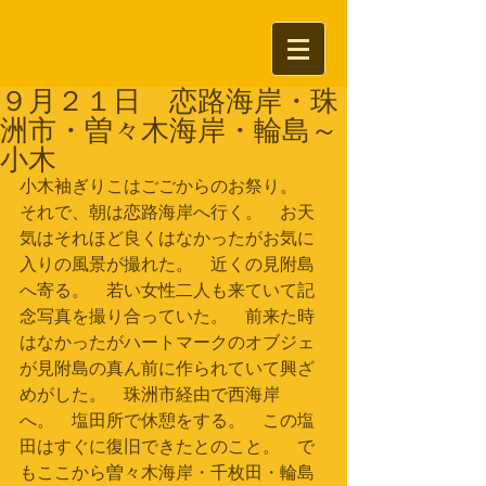
９月２１日 恋路海岸・珠
洲市・曽々木海岸・輪島～
小木
小木袖ぎりこはごごからのお祭り。　
それで、朝は恋路海岸へ行く。　お天
気はそれほど良くはなかったがお気に
入りの風景が撮れた。　近くの見附島
へ寄る。　若い女性二人も来ていて記
念写真を撮り合っていた。　前来た時
はなかったがハートマークのオブジェ
が見附島の真ん前に作られていて興ざ
めがした。　珠洲市経由で西海岸
へ。　塩田所で休憩をする。　この塩
田はすぐに復旧できたとのこと。　で
もここから曽々木海岸・千枚田・輪島