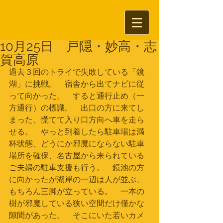
10月25日 戸隠・妙高・志
賀高原
過去３回のトライで失敗している「鏡
湖」に挑戦。　宿舎から出てナビに従
って向かった。　すると通行止め（一
方通行）の標識。　出口の方に来てし
まった、慌てて入り口方向へ車を走ら
せる。　やっと到着したら駐車場は満
杯状態、どうにか邪魔にならない駐車
場所を確保、名古屋から来られている
ご夫婦の駐車支援も行う。　鏡池の方
に向かったが湖岸の一辺は人が並ぶ、
もちろん三脚が立っている。　一本の
樹が邪魔している狭い空間だけ僅かな
隙間があった。　そこにいた若いカメ