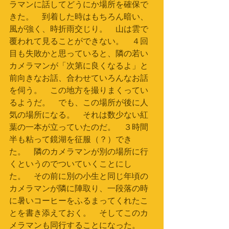
ラマンに話してどうにか場所を確保で
きた。　到着した時はもちろん暗い、
風が強く、時折雨交じり。　山は雲で
覆われて見ることができない。　４回
目も失敗かと思っていると、隣の若い
カメラマンが「次第に良くなるよ」と
前向きなお話、合わせていろんなお話
を伺う。　この地方を撮りまくってい
るようだ。　でも、この場所が後に人
気の場所になる。　それは数少ない紅
葉の一本が立っていたのだ。　３時間
半も粘って鏡湖を征服（？）でき
た。　隣のカメラマンが別の場所に行
くというのでついていくことにし
た。　その前に別の小生と同じ年頃の
カメラマンが隣に陣取り、一段落の時
に暑いコーヒーをふるまってくれたこ
とを書き添えておく。　そしてこのカ
メラマンも同行することになった。　