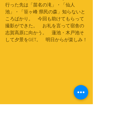
行った先は「苗名の滝」・「仙人
池」・「笹ヶ峰 県民の森」知らないと
ころばかり。　今回も助けてもらって
撮影ができた。　お礼を言って宿舎の
志賀高原に向かう。　蓮池・木戸池そ
して夕景をGET。　明日からが楽しみ！