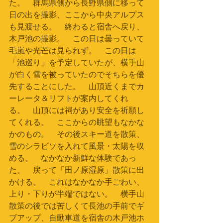
た。　群馬県側から長野県側に移って
日の出を撮影、ここから中央アルプス
も見渡せる。　終わると宿舎へ戻り、
木戸池の撮影。　この日は曇っていて
毛嵐や光芒は見られず。　この日は
「池巡り」を予定していたが、横手山
が白く雪を被っていたのでそちらを優
先することにした。　山頂近くまでカ
ーレータ＆リフトが案内してくれ
る。　山頂には祠があり安全を祈願し
てくれる。　ここからの眺望もなかな
かのもの。　その後スキー道を散策、
雪のシラビソを入れて風景・太陽を収
める。　なかなか新鮮な体験であっ
た。　戻って「田ノ原湿原」散策に出
かける。　これはなかなか手ごわい、
上り・下りが半端ではない。　横手山
散策の後では苦しくて長池の手前でギ
ブアップ、自動車道を宿舎の木戸池ホ