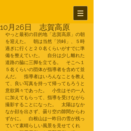
10月26日 志賀高原
やっと最初の目的地「志賀高原」の朝
を迎えた。　朝は当然「渋峠」、５時
過ぎに行くと２０名くらいがすでに準
備を整えていた。　自分は少し離れた
道路の脇に三脚を立てる。　そこへ１
５名くらいの団体が指導者を含めて並
んだ。　指導者はいろんなことを教え
て、良い写真を持って帰ってもろうと
意欲満々であった。　小生はその一人
に加えてもらって、指導を受けながら
撮影することになった。　太陽はなか
なか顔を出さず、曇り空の隙間からわ
ずかに。　白根山は一昨日の雪が残っ
ていて素晴らしい風景を見せてくれ