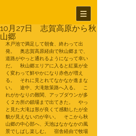
10月27日 志賀高原から秋
山郷
木戸池で満足して朝食、終わって出
発。　奥志賀高原経由で秋山郷まで、
道路がやっと通れるようになって幸い
だ。　秋山郷エリアに入ると紅葉が全
く変わって鮮やかになり赤色が増え
る。　それに見とれてなかなか進まな
い。　途中、大滝散策路へ入る。　こ
れがかなりの難関、アップダウンが多
く２カ所の鎖場まで出てきた。　やっ
と見た大滝は形が良くて感動したが全
貌が見えないのが辛い。　そこから秋
山郷の中心部へ、天池はなかなかの風
景でしばし楽しむ。　宿舎経由で牧場