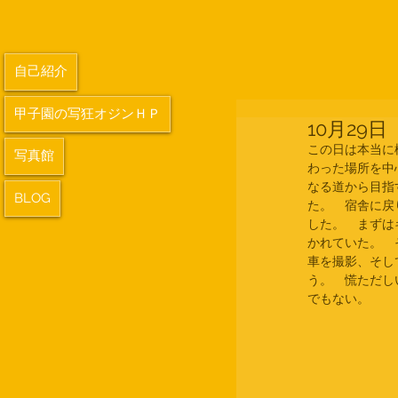
自己紹介
甲子園の写狂オジンＨＰ
10月29
この日は本当に
写真館
わった場所を中
なる道から目指
BLOG
た。　宿舎に戻
した。　まずは
かれていた。　
車を撮影、そし
う。　慌ただし
でもない。