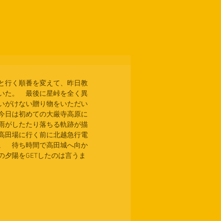
と行く順番を変えて、昨日教
いた。　最後に星峠を全く異
いがけない贈り物をいただい
今日は初めての大厳寺高原に
雨がしたたり落ちる軌跡が描
高田場に行く前に北越急行電
。　待ち時間で高田城へ向か
夕陽をGETしたのは言うま