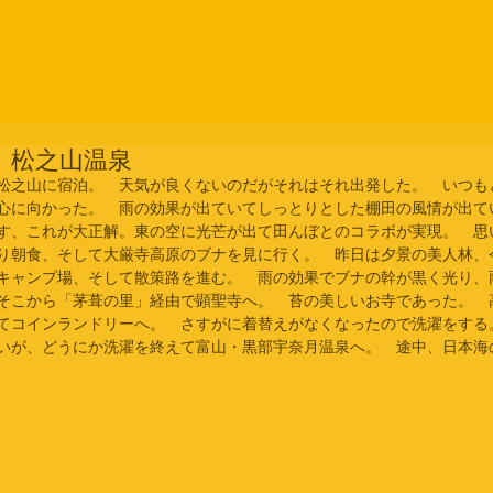
日 松之山温泉
松之山に宿泊。　天気が良くないのだがそれはそれ出発した。　いつも
心に向かった。　雨の効果が出ていてしっとりとした棚田の風情が出て
す、これが大正解。東の空に光芒が出て田んぼとのコラボが実現。　思
り朝食、そして大厳寺高原のブナを見に行く。　昨日は夕景の美人林、
キャンプ場、そして散策路を進む。　雨の効果でブナの幹が黒く光り、
そこから「茅葺の里」経由で顕聖寺へ。　苔の美しいお寺であった。　
てコインランドリーへ。　さすがに着替えがなくなったので洗濯をする
いが、どうにか洗濯を終えて富山・黒部宇奈月温泉へ。　途中、日本海の