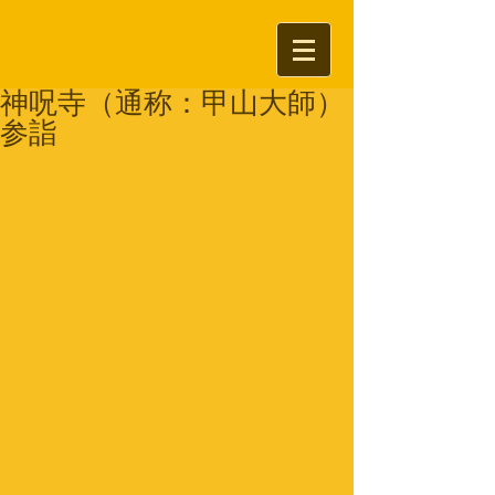
神呪寺（通称：甲山大師）
参詣