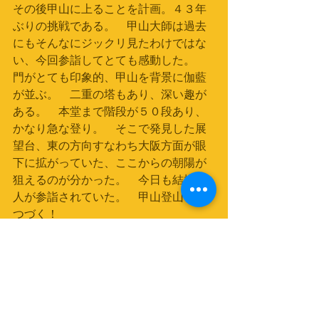
その後甲山に上ることを計画。４３年
ぶりの挑戦である。　甲山大師は過去
にもそんなにジックリ見たわけではな
い、今回参詣してとても感動した。　
門がとても印象的、甲山を背景に伽藍
が並ぶ。　二重の塔もあり、深い趣が
ある。　本堂まで階段が５０段あり、
かなり急な登り。　そこで発見した展
望台、東の方向すなわち大阪方面が眼
下に拡がっていた、ここからの朝陽が
狙えるのが分かった。　今日も結構な
人が参詣されていた。　甲山登山へ　
つづく！