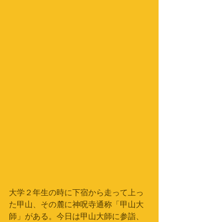
大学２年生の時に下宿から走って上っ
た甲山、その麓に神呪寺通称「甲山大
師」がある。今日は甲山大師に参詣、