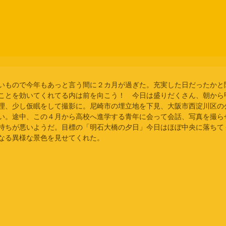
いもので今年もあっと言う間に２カ月が過ぎた。充実した日だったかと
ことを効いてくれてる内は前を向こう！　今日は盛りだくさん、朝から
理、少し仮眠をして撮影に。尼崎市の埋立地を下見、大阪市西淀川区の
い。途中、この４月から高校へ進学する青年に会って会話、写真を撮ら
持ちが悪いようだ。目標の「明石大橋の夕日」今日はほぼ中央に落ちて
なる異様な景色を見せてくれた。