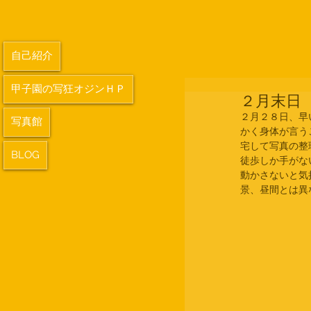
自己紹介
甲子園の写狂オジンＨＰ
２月末日
２月２８日、早
写真館
かく身体が言う
宅して写真の整
BLOG
徒歩しか手がな
動かさないと気
景、昼間とは異