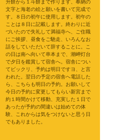
升餅から１斗餅まで作ります、奉納の
文字と海老の絵と願いを書いて完成で
す。８日の初午に使用します。初午の
ことは８日に記載します。終わりに近
づいたので失礼して満福寺へ、ご住職
にご挨拶、昼食をご馳走、いろんなお
話をしていただいて辞することに。こ
の日は南へ向いて串本まで、潮岬灯台
で夕日を鑑賞して宿舎へ。宿舎につい
てビックリ、予約は明日ですヨ、と言
われた。翌日の予定の宿舎へ電話した
ら、こちらも明日の予約。お願いして
今日の予約に変更してもらい新宮まで
約１時間かけて移動、充実した１日で
あったが予約の間違いは始めての体
験、これからは気をつけないと思う日
でもありました。