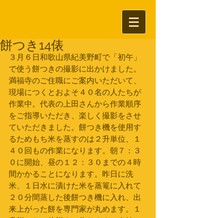
餅つき14俵
３月６日和歌山県紀美野町で「初午」
で使う餅つきの撮影に出かけました。
満福寺のご住職にご案内いただいて、
現場につくとおよそ４０名の人たちが
作業中。代表の上田さんから作業順序
をご指導いただき、楽しく撮影をさせ
ていただきました。餅つき機を使用す
るためもち米を蒸すのは２升単位、１
４０回もの作業になります。朝７：３
０に開始、昼の１２：３０までの４時
間かかることになります。昨日に洗
米、１日水に漬けた米を蒸篭に入れて
２０分間蒸した後餅つき機に入れ、出
来上がった餅を専門家が丸めます。１