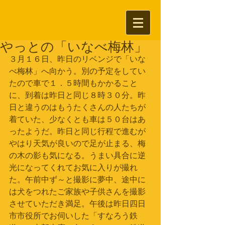
やっとの「いなべ梅林」
３月１６日、昨日のリベンジで「いな
べ梅林」へ向かう。別の予定をしてい
たので車で１．５時間もかかること
に、到着は昨日と同じ８時３０分。昨
日と違うのはもうたくさんの人たちが
着ていた、少なくとも車は５０台はあ
ったようだ。昨日と同じ行程で進むが
やはり天気が良いので足が止まる、梅
の木の影も気になる。うまい具合に逆
光になってくれてお気に入りが撮れ
た。午前中ず～と撮影に夢中、途中に
は犬をつれたご家族や子供さんを撮影
させていただき満足。午後は昨日四日
市市役所でお伺いした「すなろう鉄