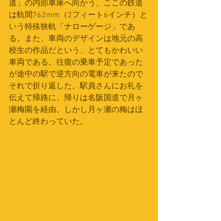
道」の内部車庫へ向かう、ここの鉄道
は軌間762mm（2フィート6インチ）と
いう特殊狭軌「ナローゲージ」であ
る。また、車両のデザインは地元の高
校生の作品だという、とてもかわいい
車両である。往復の乗車予定であった
が途中の駅で逆方向の電車が来たので
それで折り返した。駅員さんにお礼を
伝えて帰路に、帰りは名阪国道で月ヶ
瀬梅園を経由。しかし月ヶ瀬の梅はほ
とんど終わっていた。