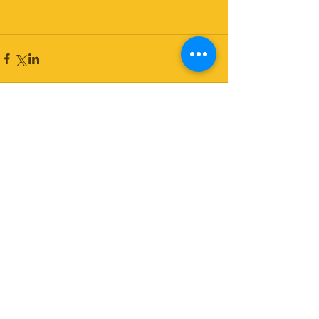
コメント
コメントを追加…
© Copyright Psit2research 2017
Do Not Sell My Personal Information