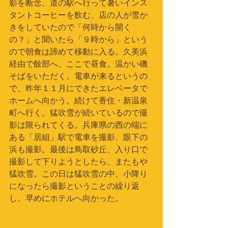
影を断念、道の駅へ行って暑いインス
タントコーヒーを飲む、店の人が雪か
きをしていたので「何時から開く
の？」と聞いたら「９時から」という
ので朝食は諦めて移動に入る。久美浜
経由で餘部へ、ここで昼食。温かい磯
そばをいただく。電車が来るというの
で、昨年１１月にできたエレベータで
ホームへ向かう。続けて香住・新温泉
町へ行く。猛吹雪が続いているので撮
影は限られてくる。兵庫県の西の端に
ある「居組」駅で電車を撮影、眼下の
浜も撮影。最後は鳥取砂丘、入り口で
撮影して下りようとしたら、またもや
猛吹雪。この日は猛吹雪の中、小降り
になったら撮影ということの繰り返
し。早めにホテルへ向かった。