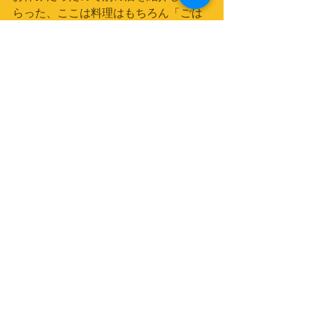
らった、ここは料理はもちろん「ごは
んの美味い」ことにびっくりした。
コメント
コメントを追加…
© Copyright Psit2research 2017