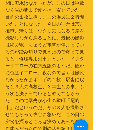
間に海水はなかったが、この日は容赦
なく岩の間まで波が押し寄せていた。
目的の１枚に拘り、この浜辺に２時間
いたことになった。今日の宿舎は京丹
後市、帰りはユウクリ気になる海岸を
撮影しながら戻ることに。最後の撮影
は網の駅、ちょうど電車が停まってい
るのが踏み切りで見えたので寄って見
ると「修理専用列車」という。ドクタ
ーイエローの在来線版のようだ、確か
に色はイエロー。夜なので旨くは撮れ
なかったがまずまずの１枚、駅舎に戻
ると３人の高校生、３年生との事。も
う次も決まっていると教えてもらっ
た、この進学先が小生の隣町「尼崎
市」だというのだ。その３人を撮影さ
せてもらって宿舎に急いだ。この日の
夕食を摂るところは決めてあったが、
お休みだったので別の店を紹介しても