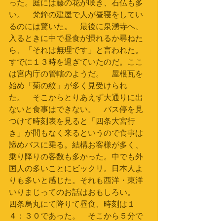
った。庭には藤の花が咲き、石仏も多
い。　梵鐘の建屋で人が昼寝をしてい
るのには驚いた。　最後に泉湧寺へ、
入るときに中で昼食が摂れるか尋ねた
ら、「それは無理です」と言われた。
すでに１３時を過ぎていたのだ。ここ
は宮内庁の管轄のようだ。　屋根瓦を
始め「菊の紋」が多く見受けられ
た。　そこからとりあえず大通りに出
ないと食事はできない。　バス停を見
つけて時刻表を見ると「四条大宮行
き」が間もなく来るというので食事は
諦めバスに乗る。結構お客様が多く、
乗り降りの客数も多かった。中でも外
国人の多いことにビックリ。日本人よ
りも多いと感じた。それも西洋・東洋
いりまじってのお話はおもしろい。　
四条烏丸にて降りて昼食、時刻は１
４：３０であった。　そこから５分で