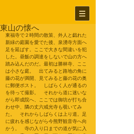
東山の懐へ
東福寺で２時間の散策、外人と戯れた
新緑の庭園を愛でた後、泉湧寺方面へ
足を延ばす。ここで大きな間違いを犯
した。昼飯の調達をしないで山の方へ
踏み込んだのだ。最初は勝林寺、ここ
は小さな庭。　出てみると路地の角に
藤の花が満開、見てみると藤の花の奥
に郵便ポスト。　しばらく人が通るの
を待って撮影。　それから道に迷いな
がら即成院へ、ここでは御坊が打ち合
わせ中、隣の丈六戒光寺も覗いてみ
た。　それからしばらくは上り道。足
に疲れを感じながら今熊野観音寺へ向
かう。　寺の入り口までの道が気に入