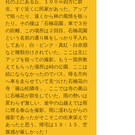
社の上にある丘、１００ｍ四方に群
生。すぐ近くに民家があった。アップ
で狙ったり、遠くから林の風情を狙っ
たり。その後は「石楠花園」車で３分
の距離、この場所は２回目。石楠花園
という名前の通り株をしっかり手入れ
してあり、白・ピンク・真紅・白赤淵
など種類分けされていた。ここは主に
アップを狙っての撮影。もう一箇所教
えてもらった場所は峠の公園、ここは
絵にならなかったのでパス。帰る方向
へ車を走らせていて見つけた石楠花の
寺「篠山松隣寺」、ここでは寺の裏山
に石楠花が群生していた。雨の勢いは
変わらず激しい、途中の山越えでは雨
に煙る春山を撮影。雨に濡れながらの
撮影であったがそこそこの出来栄えで
あったと思う。帰宅は１９：１５、空
腹感が厳しかった！