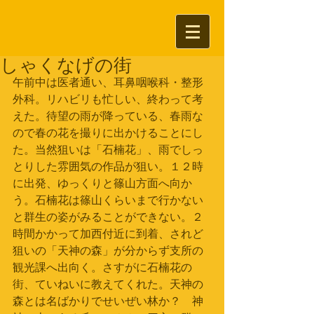
しゃくなげの街
午前中は医者通い、耳鼻咽喉科・整形
外科。リハビリも忙しい、終わって考
えた。待望の雨が降っている、春雨な
ので春の花を撮りに出かけることにし
た。当然狙いは「石楠花」、雨でしっ
とりした雰囲気の作品が狙い。１２時
に出発、ゆっくりと篠山方面へ向か
う。石楠花は篠山くらいまで行かない
と群生の姿がみることができない。２
時間かかって加西付近に到着、されど
狙いの「天神の森」が分からず支所の
観光課へ出向く。さすがに石楠花の
街、ていねいに教えてくれた。天神の
森とは名ばかりでせいぜい林か？　神