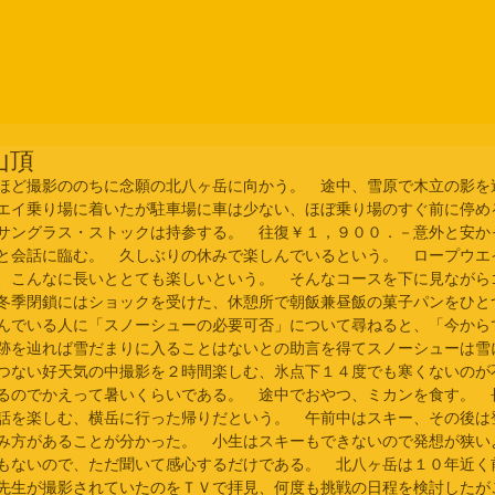
山頂
ほど撮影ののちに念願の北八ヶ岳に向かう。　途中、雪原で木立の影を
エイ乗り場に着いたが駐車場に車は少ない、ほぼ乗り場のすぐ前に停め
サングラス・ストックは持参する。　往復￥１，９００．－意外と安か
と会話に臨む。　久しぶりの休みで楽しんでいるという。　ロープウエ
、こんなに長いととても楽しいという。　そんなコースを下に見ながら
冬季閉鎖にはショックを受けた、休憩所で朝飯兼昼飯の菓子パンをひと
んでいる人に「スノーシューの必要可否」について尋ねると、「今から
跡を辿れば雪だまりに入ることはないとの助言を得てスノーシューは雪
つない好天気の中撮影を２時間楽しむ、氷点下１４度でも寒くないのが
るのでかえって暑いくらいである。　途中でおやつ、ミカンを食す。　
話を楽しむ、横岳に行った帰りだという。　午前中はスキー、その後は
み方があることが分かった。　小生はスキーもできないので発想が狭い
もないので、ただ聞いて感心するだけである。　北八ヶ岳は１０年近く
先生が撮影されていたのをＴＶで拝見、何度も挑戦の日程を検討したが