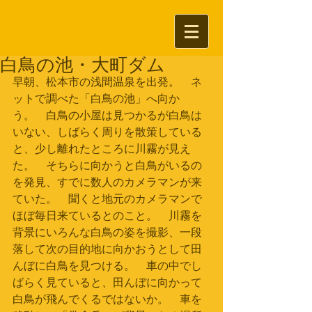
白鳥の池・大町ダム
早朝、松本市の浅間温泉を出発。　ネ
ットで調べた「白鳥の池」へ向か
う。　白鳥の小屋は見つかるが白鳥は
いない、しばらく周りを散策している
と、少し離れたところに川霧が見え
た。　そちらに向かうと白鳥がいるの
を発見、すでに数人のカメラマンが来
ていた。　聞くと地元のカメラマンで
ほぼ毎日来ているとのこと。　川霧を
背景にいろんな白鳥の姿を撮影、一段
落して次の目的地に向かおうとして田
んぼに白鳥を見つける。　車の中でし
ばらく見ていると、田んぼに向かって
白鳥が飛んでくるではないか。　車を