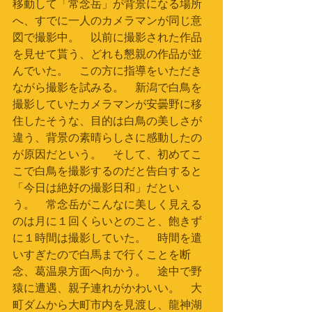
移動して「常念岳」が背景になる場所
へ、すでに一人のカメラマンが同じ意
図で撮影中。　以前に撮影された作品
を見せて貰う、どれも懇親の作品が並
んでいた。　この方に指導をいただき
ながら撮影を試みる。　新潟で白鳥を
撮影していたカメラマンが安曇野に移
住したそうな、目的は白鳥の美しさが
違う、背景の素晴らしさに感動したの
が原因だという。　そして、初めてこ
こで白鳥を撮影するのだと告白すると
「今日は絶好の撮影日和」だとい
う。　常念岳がこんなに美しく見える
のは月に１回くらいとのこと、飽きず
に１時間は撮影していた。　時間を遣
いすぎたので白馬まで行くことを断
念、葛温泉方面へ向かう。　途中で野
猿に遭遇、親子連れがかわいい。　大
町ダムから大町市内を見渡し、龍神湖