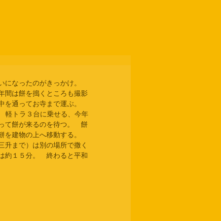
いになったのがきっかけ。　
年間は餅を搗くところも撮影
中を通ってお寺まで運ぶ。　
。　軽トラ３台に乗せる、今年
って餅が来るのを待つ。　餅
餅を建物の上へ移動する。　
三升まで）は別の場所で撒く
は約１５分。　終わると平和