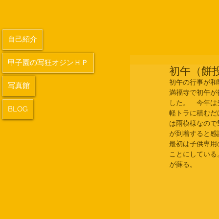
自己紹介
甲子園の写狂オジンＨＰ
初午（餅
初午の行事が和
写真館
満福寺で初午が
した。　今年は
BLOG
軽トラに積むだ
は雨模様なので
が到着すると感
最初は子供専用
ことにしている
が蘇る。