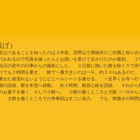
投げ）
歌山であることを知ったのは３年前、高野山で満福寺のご住職と知り合
行われるので写真を撮ったらとお誘いを受けて出かけたのが最初。　２
当日の初午の行事からの撮影にした。　２日前に搗いた餅を軽トラで街
けでも２時間を要す。　餅で一番大きいのは一斗、約２０Kgあるのだ
乗せた後濡れないようにビニールシートを被せる。　一足早くお寺へ行
謝の読経、餅を本堂へ移動。　約１時間、般若心経を読経。　それから
のお菓子を撒く、そして小餅へ。　小餅の撒くところと大餅（一斗から
。　大餅を撒くところでの争奪戦はすごい迫力。　でも、餅撒きの時間