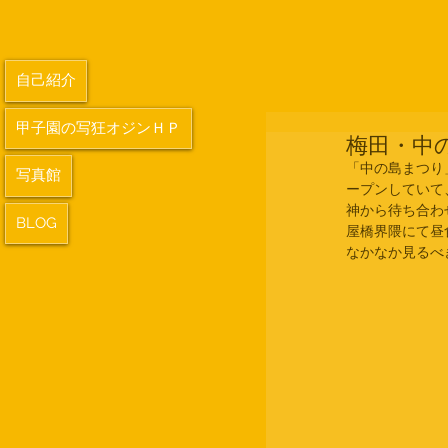
自己紹介
甲子園の写狂オジンＨＰ
梅田・中
「中の島まつり
写真館
ープンしていて
神から待ち合わ
BLOG
屋橋界隈にて昼
なかなか見るべ