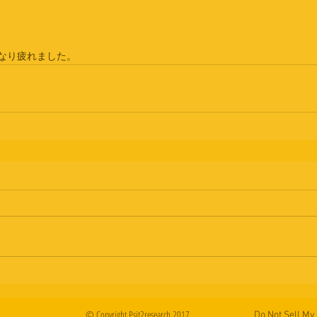
なり疲れました。
© Copyright Psit2research 2017
Do Not Sell My