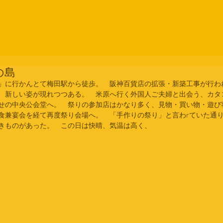
の島
」に行かんとて梅田駅から徒歩。　阪神百貨店の拡張・新築工事が行わ
、新しい姿が現れつつある。　米原へ行く外国人ご夫婦と出会う、カタ
せの中央公会堂へ。　祭りの参加店はかなり多く、見物・買い物・遊び
食兼宴会を経て再度祭り会場へ。　「手作りの祭り」と言わrていた通
きものがあった。　この日は快晴、気温は高く、