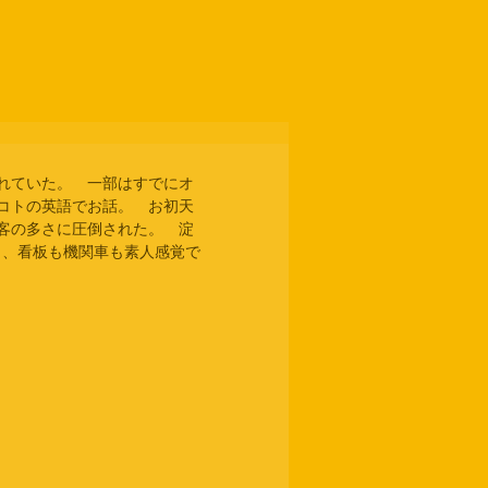
れていた。　一部はすでにオ
コトの英語でお話。　お初天
客の多さに圧倒された。　淀
り、看板も機関車も素人感覚で