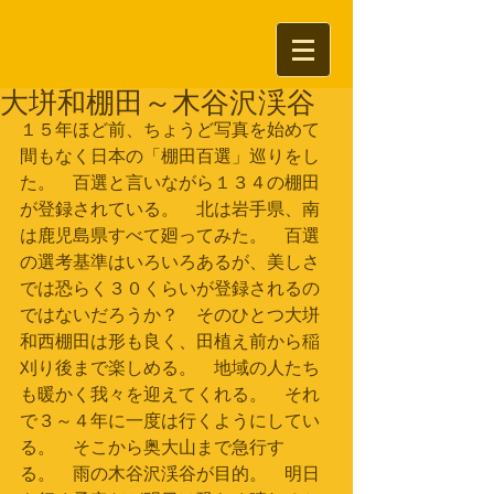
大垪和棚田～木谷沢渓谷
１５年ほど前、ちょうど写真を始めて
間もなく日本の「棚田百選」巡りをし
た。　百選と言いながら１３４の棚田
が登録されている。　北は岩手県、南
は鹿児島県すべて廻ってみた。　百選
の選考基準はいろいろあるが、美しさ
では恐らく３０くらいが登録されるの
ではないだろうか？　そのひとつ大垪
和西棚田は形も良く、田植え前から稲
刈り後まで楽しめる。　地域の人たち
も暖かく我々を迎えてくれる。　それ
で３～４年に一度は行くようにしてい
る。　そこから奥大山まで急行す
る。　雨の木谷沢渓谷が目的。　明日