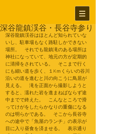
深谷龍鎮渓谷・長谷寺参り
深谷龍鎮渓谷はほとんど知られていな
いし、駐車場もなく路駐しかできない
場所。　それでも龍鎮滝のある場所は
神社になっていて、地元の方が定期的
に清掃をされている。　そこまで行く
にも細い道を歩く、１Kｍくらいの谷川
沿いの道を進むと川の向こうに鳥居が
見える。　滝を正面から撮影しようと
すると、濡れた岩を進まねばならず途
中までで終えた。　こんなところで滑
ってけがをしたらかなりの重傷になる
のは明らかである。　そこから長谷寺
への途中で「魚屋のランチ」の表示が
目に入り昼食を済ませる。　表示通り