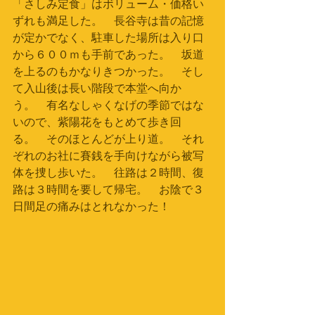
「さしみ定食」はボリューム・価格い
ずれも満足した。　長谷寺は昔の記憶
が定かでなく、駐車した場所は入り口
から６００ｍも手前であった。　坂道
を上るのもかなりきつかった。　そし
て入山後は長い階段で本堂へ向か
う。　有名なしゃくなげの季節ではな
いので、紫陽花をもとめて歩き回
る。　そのほとんどが上り道。　それ
ぞれのお社に賽銭を手向けながら被写
体を捜し歩いた。　往路は２時間、復
路は３時間を要して帰宅。　お陰で３
日間足の痛みはとれなかった！