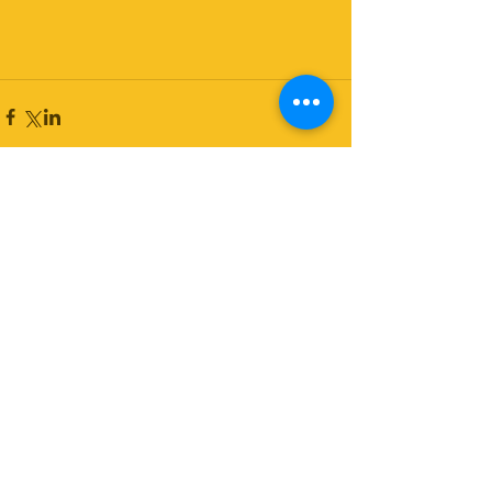
コメント
コメントを追加…
© Copyright Psit2research 2017
Do Not Sell My Personal Information