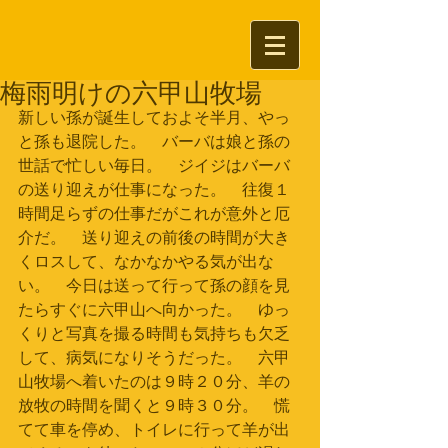
梅雨明けの六甲山牧場
新しい孫が誕生しておよそ半月、やっ
と孫も退院した。　バーバは娘と孫の
世話で忙しい毎日。　ジイジはバーバ
の送り迎えが仕事になった。　往復１
時間足らずの仕事だがこれが意外と厄
介だ。　送り迎えの前後の時間が大き
くロスして、なかなかやる気が出な
い。　今日は送って行って孫の顔を見
たらすぐに六甲山へ向かった。　ゆっ
くりと写真を撮る時間も気持ちも欠乏
して、病気になりそうだった。　六甲
山牧場へ着いたのは９時２０分、羊の
放牧の時間を聞くと９時３０分。　慌
てて車を停め、トイレに行って羊が出