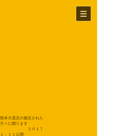
熊本大震災の被災された
方々に贈ります
２０１７．
１．１１公開