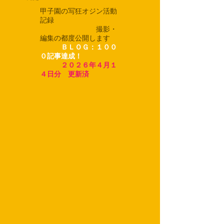
甲子園の写狂オジン活動
記録
撮影・
編集の都度公開します
​
ＢＬＯＧ：１００
０記事達成！
２０２６年４月１
４日分
更新済