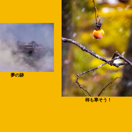
夢の跡
柿も寒そう！