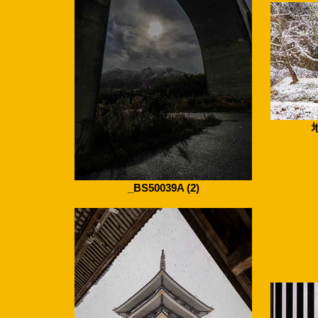
_BS50039A (2)