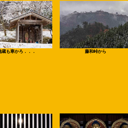
地蔵も寒かろ．．．
藤和峠から