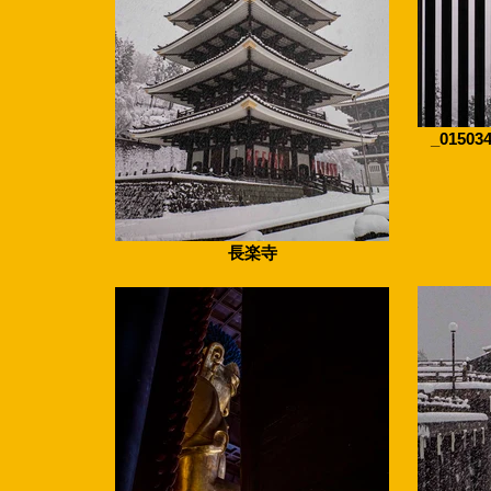
_015034
長楽寺