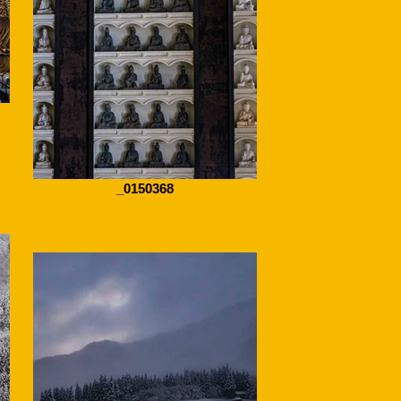
_0150368