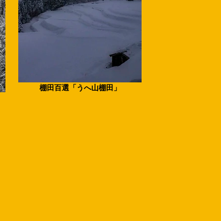
棚田百選「うへ山棚田」