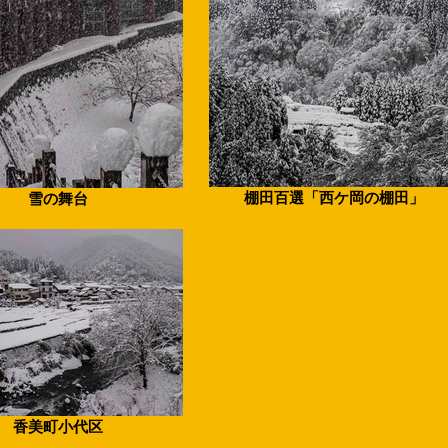
棚田百選「西ケ岡の棚田」
雪の舞台
香美町小代区