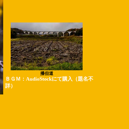
播但道
​ＢＧＭ：AudioStockにて購入（題名不
詳）