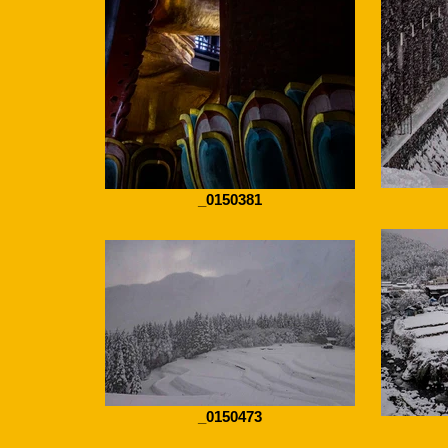
_0150381
_0150473