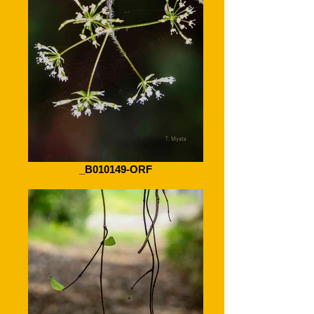
_B010149-ORF