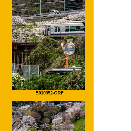
_B010352-ORF