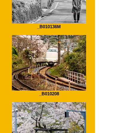
_B010136M
_B010208