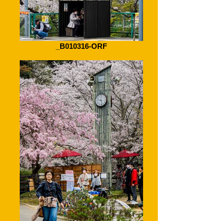
_B010316-ORF